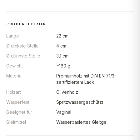
PRODUKTDETAILS
Länge
22 cm
Ø dickste Stelle
4 cm
Ø dünnste Stelle
3,1 cm
Gewicht
~180 g
Material
Premiumholz mit DIN EN 71/3-
zertifiziertem Lack
Holzart
Olivenholz
Wasserfest
Spritzwassergeschützt
Geeignet für
Vaginal
Gleitmittel
Wasserbasiertes Gleitgel