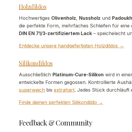
Holzdildos
Hochwertiges
Olivenholz
,
Nussholz
und
Padoukh
die perfekte Form, mehrfaches Schleifen für eine gl
DIN EN 71/3-zertifiziertem Lack
– speichelecht un
Entdecke unsere handgefertigten Holzdildos →
Silikondildos
Ausschließlich
Platinum-Cure-Silikon
wird in eine
entwickelte Formen gegossen. Kontrollierte Aushä
superweich
bis
extrahart
. Jedes Stück durchläuft e
Finde deinen perfekten Silikondildo →
Feedback & Community