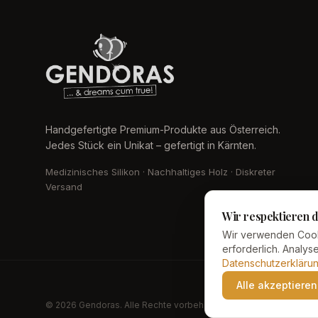
Handgefertigte Premium-Produkte aus Österreich.
Jedes Stück ein Unikat – gefertigt in Kärnten.
Medizinisches Silikon · Nachhaltiges Holz · Diskreter
Versand
Wir respektieren d
Wir verwenden Cook
erforderlich. Analy
Datenschutzerkläru
Alle akzeptieren
© 2026 Gendoras. Alle Rechte vorbehalten.