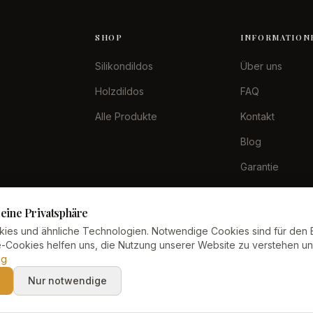
SHOP
INFORMATION
Silikondildos
Über uns
Holzdildos
FAQ
Alle Produkte
Kontakt
Blog
Garantie
Zahlungsarten
eine Privatsphäre
ies und ähnliche Technologien. Notwendige Cookies sind für den 
se-Cookies helfen uns, die Nutzung unserer Website zu verstehen u
ng
Nur notwendige