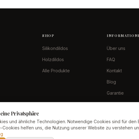
SHOP
INFORMATION
Silikondildos
Über uns
Holzdildos
FAQ
Alle Produkte
Kontakt
Blog
Garantie
Zahlungsarten
eine Privatsphäre
ies und ähnliche Technologien. Notwendige Cookies sind für den 
se-Cookies helfen uns, die Nutzung unserer Website zu verstehen u
ng