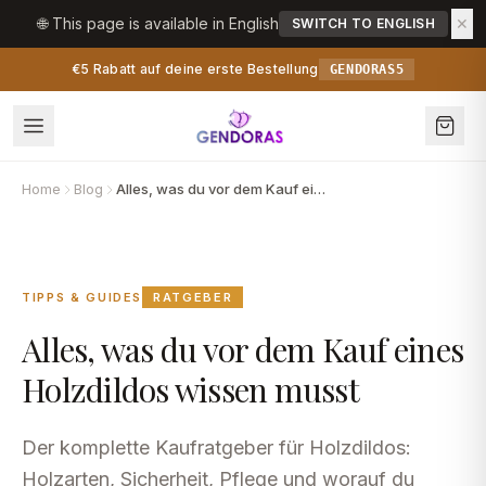
Zum Inhalt springen
🌐 This page is available in English
✕
SWITCH TO ENGLISH
€5 Rabatt auf deine erste Bestellung
GENDORAS5
Home
Blog
Alles, was du vor dem Kauf eines Holzdildos wissen musst
TIPPS & GUIDES
RATGEBER
Alles, was du vor dem Kauf eines
Holzdildos wissen musst
Der komplette Kaufratgeber für Holzdildos:
Holzarten, Sicherheit, Pflege und worauf du